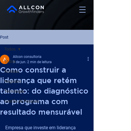
Post
Todos
Allcon consultoria
Todos
9 de jun.
2 min de leitura
Como construir a
Notícias
liderança que retém
Negócios
talento: do diagnóstico
Tecnologia
ao programa com
Gestão de Pessoas
resultado mensurável
Empresa que investe em liderança 