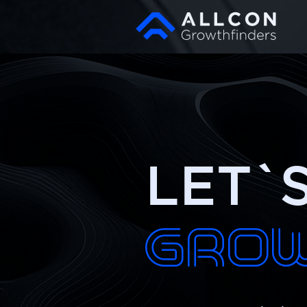
LET`
Grow