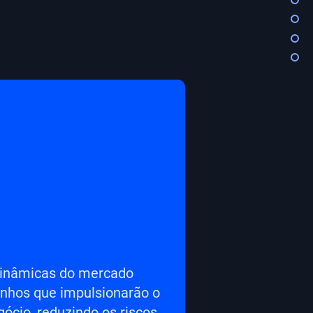
dinâmicas do mercado
inhos que impulsionarão o
ócio, reduzindo os riscos,