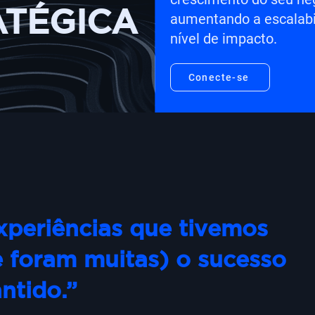
ATÉGICA
aumentando a escalabi
nível de impacto.
Conecte-se
xperiências que tivemos
e foram muitas) o sucesso
ntido.”