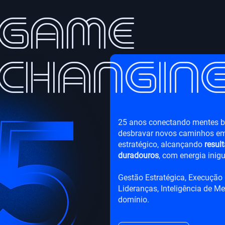
game
changin
25 anos conectando mentes br
desbravar novos caminhos em
estratégico, alcançando
resul
duradouros
, com energia inigu
Gestão Estratégica, Execução
Lideranças, Inteligência de M
domínio.