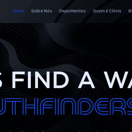
Início
Sobre Nós
Depoimentos
Quem é Clóvis
B
S FIND A W
thfinder