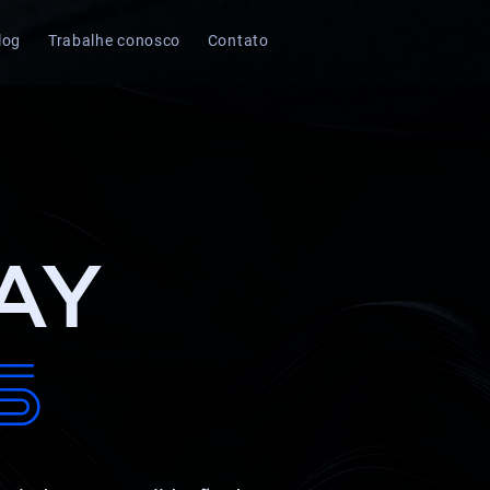
log
Trabalhe conosco
Contato
AY
s