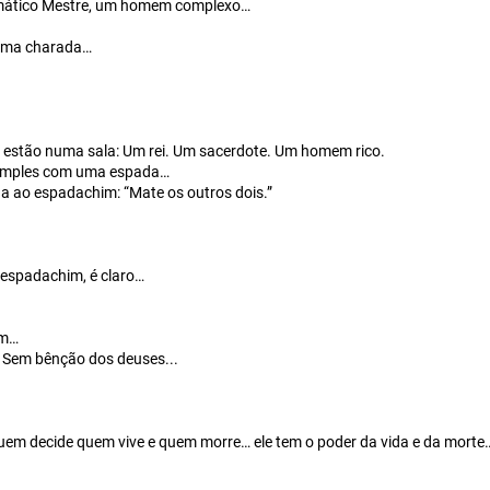
igmático Mestre, um homem complexo…
 uma charada…
estão numa sala: Um rei. Um sacerdote. Um homem rico.
simples com uma espada…
a ao espadachim: “Mate os outros dois.”
espadachim, é claro…
ém…
Sem bênção dos deuses...
uem decide quem vive e quem morre… ele tem o poder da vida e da morte