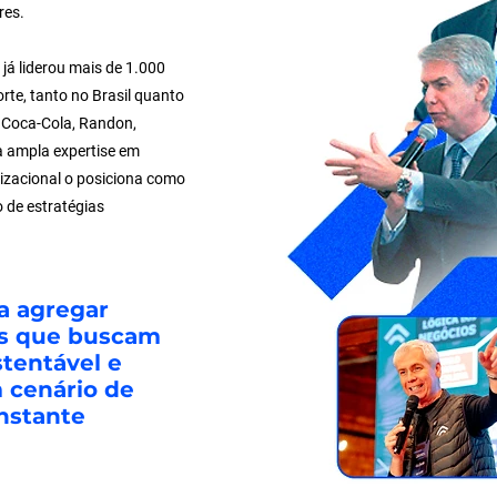
res.
á liderou mais de 1.000
rte, tanto no Brasil quanto
o Coca-Cola, Randon,
a ampla expertise em
izacional o posiciona como
 de estratégias
 a agregar
as que buscam
tentável e
 cenário de
nstante