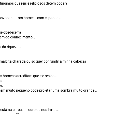
fingimos que reis e religiosos detêm poder?
onvocar outros homens com espadas…
que obedecem?
 vem do conhecimento…
s…
u da riqueza…
 maldita charada ou só quer confundir a minha cabeça?
os homens acreditam que ele reside…
s.
e.
em muito pequeno pode projetar uma sombra muito grande…
está na coroa, no ouro ou nos livros…