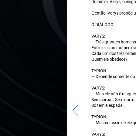
Do outro, Varys, o en
E então, Varys propõe
O DIÁLOGO:
VARYS:
— Três grandes homens 
Entre eles um homem 
Cada um dos três orden
Quem ele obedece?
TYRION:
— Depende somente do 
VARYS:
— Mas ele não é ningu
Sem coroa… Sem ouro… 
Só tem a espada…
TYRION:
— Mesmo assim, é ele q
VARYS: