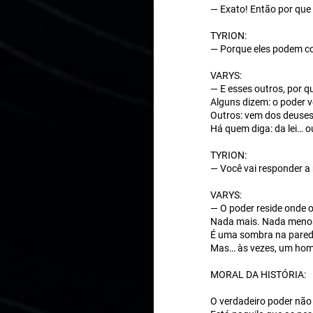
— Exato! Então por que 
TYRION:
— Porque eles podem c
VARYS:
— E esses outros, por 
Alguns dizem: o poder
Outros: vem dos deuse
Há quem diga: da lei… o
TYRION:
— Você vai responder a
VARYS:
— O poder reside onde 
Nada mais. Nada meno
É uma sombra na pared
Mas… às vezes, um hom
MORAL DA HISTÓRIA:
O verdadeiro poder não 