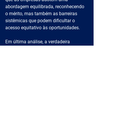
abordagem equilibrada, reconhecendo 
o mérito, mas também as barreiras 
sistêmicas que podem dificultar o 
acesso equitativo às oportunidades.
Em última análise, a verdadeira 
meritocracia é aquela que não apenas 
recompensa o desempenho, mas 
também promove um ambiente 
equitativo, transparente e inclusivo, 
onde todos têm a oportunidade de 
desenvolver seu potencial, sem que 
preconceitos ou fatores externos 
influenciem os resultados.
Quer ficar por dentro das estratégias 
que podem elevar sua empresa a novos 
níveis de competitividade e 