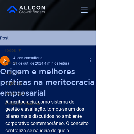
Post
Todos
Allcon consultoria
Todos
21 de out. de 2024
4 min de leitura
Origem e melhores
Notícias
práticas na meritocracia
Negócios
empresarial
Tecnologia
A meritocracia, como sistema de 
Gestão de Pessoas
gestão e avaliação, tornou-se um dos 
pilares mais discutidos no ambiente 
corporativo contemporâneo. O conceito 
centraliza-se na ideia de que a 