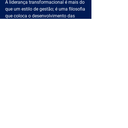
A liderança transformacional é mais do 
que um estilo de gestão; é uma filosofia 
que coloca o desenvolvimento das 
pessoas e a criação de uma cultura 
organizacional de alta performance no 
centro das estratégias de sucesso. Se 
você deseja transformar a sua empresa 
de dentro para fora, adotar práticas de 
liderança transformacional pode ser o 
primeiro passo para alcançar 
resultados extraordinários.
Convidamos você a ouvir o podcast 
completo para descobrir como líderes 
experientes aplicam esses conceitos 
em suas organizações e transformam 
seus negócios em verdadeiras 
potências. 
Ficou curioso? Clique abaixo 
e confira!
.