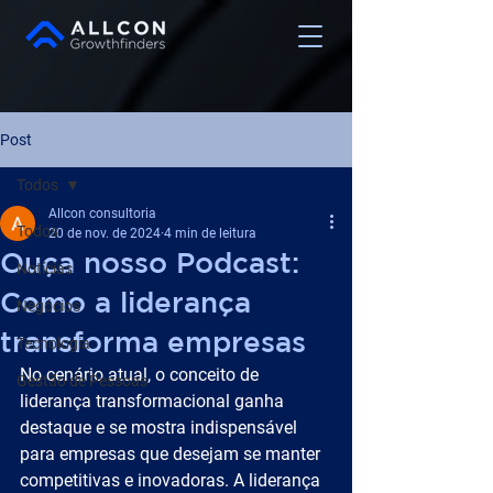
Post
Todos
Allcon consultoria
Todos
20 de nov. de 2024
4 min de leitura
Ouça nosso Podcast:
Notícias
Como a liderança
Negócios
transforma empresas
Tecnologia
No cenário atual, o conceito de 
Gestão de Pessoas
liderança transformacional ganha 
destaque e se mostra indispensável 
para empresas que desejam se manter 
competitivas e inovadoras. A liderança 