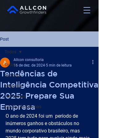
Post
Todos
Allcon consultoria
Todos
16 de dez. de 2024
5 min de leitura
Tendências de
Notícias
Inteligência Competitiva
Negócios
2025: Prepare Sua
Tecnologia
Empresa
Gestão de Pessoas
O ano de 2024 foi um  período de 
inúmeros ganhos e obstáculos no 
mundo corporativo brasileiro, mas 