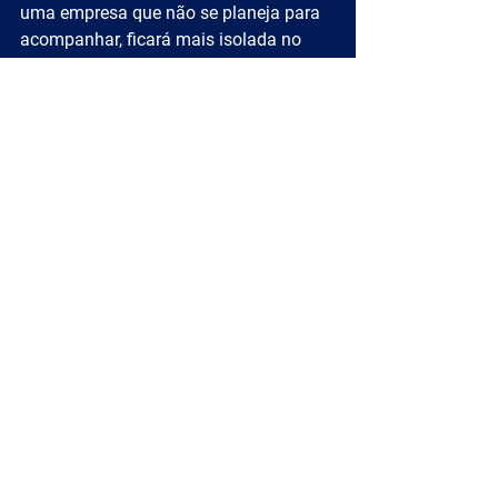
uma empresa que não se planeja para 
acompanhar, ficará mais isolada no 
passado.
Essas tendências de inteligência 
competitiva são apenas um norte para 
que empresas projetem suas ações de 
acordo com o movimento do mercado 
e, dessa forma, possam dominá-lo em 
seus campos de atuação.
A ALLCON pode auxiliar a jornada da 
sua empresa em 2025, planejando um 
futuro mais assertivo para o seu 
negócio. Quer saber como? 
Ouça o 
novo episódio do nosso podcast sobre 
Nova Inteligência Competitiva
!
Quer fica por dentro de todas as 
novidade e insights valiosos que a 